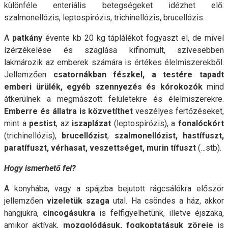
különféle enteriális betegségeket idézhet elő:
szalmonellózis, leptospirózis, trichinellózis, brucellózis.
A
patkány
évente kb 20 kg táplálékot fogyaszt el, de mivel
ízérzékelése és szaglása kifinomult, szívesebben
lakmározik az emberek számára is értékes élelmiszerekből.
Jellemzően
csatornákban fészkel, a testére tapadt
emberi ürülék, egyéb szennyezés és kórokozók
mind
átkerülnek a megmászott felületekre és élelmiszerekre.
Emberre és állatra is közvetíthet
veszélyes fertőzéseket,
mint a
pestist
, az
iszaplázat
(leptospirózis), a
fonalóckórt
(trichinellózis),
brucellózist
,
szalmonellózist, hastífuszt,
paratífuszt, vérhasat, veszettséget, murin tífuszt
(…stb).
Hogy ismerhető fel?
A konyhába, vagy a spájzba bejutott rágcsálókra először
jellemzően
vizeletük szaga
utal. Ha csöndes a ház, akkor
hangjukra,
cincogásukra
is felfigyelhetünk, illetve éjszaka,
amikor aktívak,
mozgolódásuk, fogkoptatásuk zöreje
is