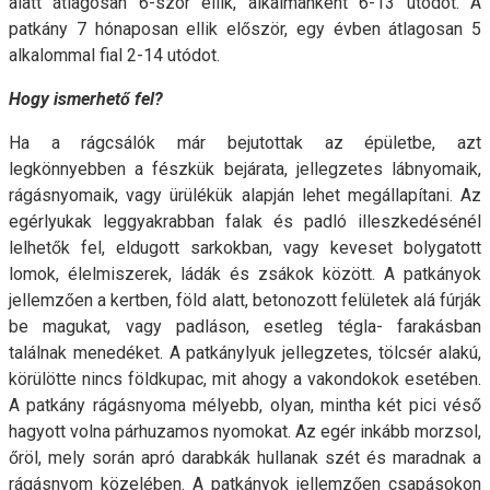
alatt átlagosan 6-szor ellik, alkalmanként 6-13 utódot. A
patkány 7 hónaposan ellik először, egy évben átlagosan 5
alkalommal fial 2-14 utódot.
Hogy ismerhető fel?
Ha a rágcsálók már bejutottak az épületbe, azt
legkönnyebben a fészkük bejárata, jellegzetes lábnyomaik,
rágásnyomaik, vagy ürülékük alapján lehet megállapítani. Az
egérlyukak leggyakrabban falak és padló illeszkedésénél
lelhetők fel, eldugott sarkokban, vagy keveset bolygatott
lomok, élelmiszerek, ládák és zsákok között. A patkányok
jellemzően a kertben, föld alatt, betonozott felületek alá fúrják
be magukat, vagy padláson, esetleg tégla- farakásban
találnak menedéket. A patkánylyuk jellegzetes, tölcsér alakú,
körülötte nincs földkupac, mit ahogy a vakondokok esetében.
A patkány rágásnyoma mélyebb, olyan, mintha két pici véső
hagyott volna párhuzamos nyomokat. Az egér inkább morzsol,
őröl, mely során apró darabkák hullanak szét és maradnak a
rágásnyom közelében. A patkányok jellemzően csapásokon