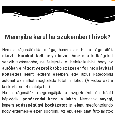
Mennyibe kerül ha szakembert hívok?
Nem a rágcsálóirtás
drága
, hanem az,
ha a rágcsálók
okozta károkat kell helyrehozni.
Amikor a költségeket
veszik számításba, ne felejtsék el belekalkulálni, hogy az
autóban elrágott vezeték több százezer forintos javítási
költséget
jelent, extrém esetben, egy luxus kategóriájú
autónál ez milliót meghaladó tétel is lehet. (A videó ezt a
konkrét esetet mutatja be.)
Ha a rágcsálók megrongálják a szigetelést és hőhíd
képződik,
penészedni kezd a lakás
. Nemcsak
anyagi
,
hanem
egészségügyi kockázatot
is jelent, megfontolandó
hogy érdemes-e ezen spórolni. Az épületek alatt futó járatok