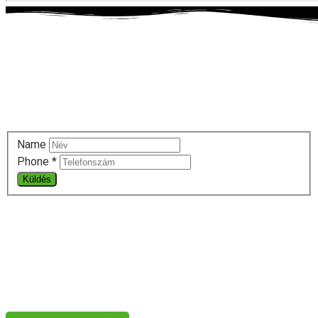
Kérjen ingyenes szaktanácsadást!
Adja meg telefonszámát és mi visszahívjuk. Semmi
kötelezettség, semmi költség.
Name
Phone
*