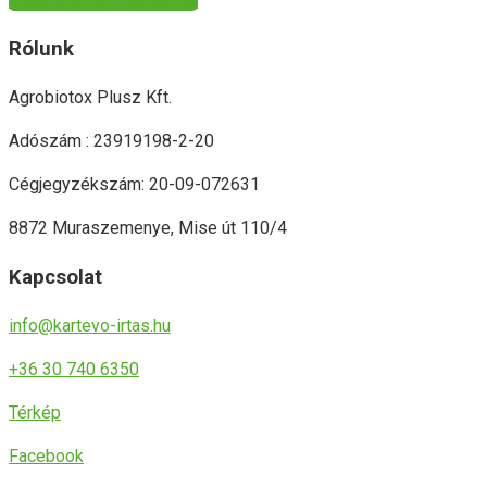
VISSZA A KEZDŐLAPRA
Rólunk
Agrobiotox Plusz Kft.
Adószám : 23919198-2-20
Cégjegyzékszám: 20-09-072631
8872 Muraszemenye, Mise út 110/4
Kapcsolat
info@kartevo-irtas.hu
+36 30 740 6350
Térkép
Facebook