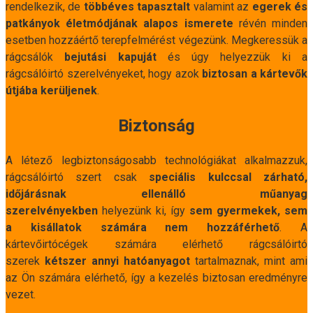
rendelkezik, de
többéves tapasztalt
valamint az
egerek és
patkányok életmódjának alapos ismerete
révén minden
esetben hozzáértő terepfelmérést végezünk. Megkeressük a
rágcsálók
bejutási kapuját
és úgy helyezzük ki a
rágcsálóirtó szerelvényeket, hogy azok
biztosan a kártevők
útjába kerüljenek
.
Biztonság
A létező legbiztonságosabb technológiákat alkalmazzuk,
rágcsálóirtó szert csak
speciális kulccsal zárható,
időjárásnak ellenálló műanyag
szerelvényekben
helyezünk ki, így
sem gyermekek, sem
a kisállatok számára nem hozzáférhető
. A
kártevőirtócégek számára elérhető rágcsálóirtó
szerek
kétszer annyi hatóanyagot
tartalmaznak, mint ami
az Ön számára elérhető, így a kezelés biztosan eredményre
vezet.