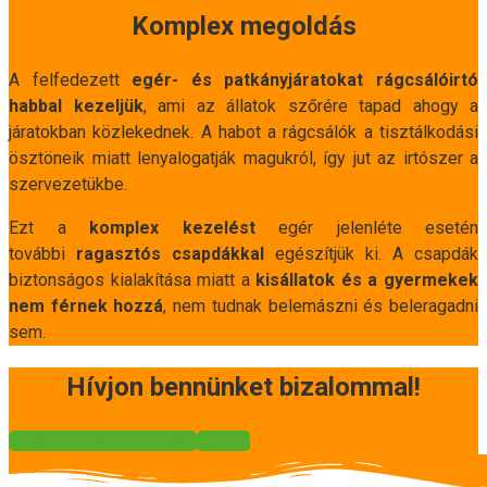
Komplex megoldás
A felfedezett
egér- és patkányjáratokat rágcsálóirtó
habbal kezeljük
, ami az állatok szőrére tapad ahogy a
járatokban közlekednek. A habot a rágcsálók a tisztálkodási
ösztöneik miatt lenyalogatják magukról, így jut az irtószer a
szervezetükbe.
Ezt a
komplex kezelést
egér jelenléte esetén
további
ragasztós csapdákkal
egészítjük ki. A csapdák
biztonságos kialakítása miatt a
kisállatok és a gyermekek
nem férnek hozzá
, nem tudnak belemászni és beleragadni
sem.
Hívjon bennünket bizalommal!
HÍVÁS +36 30 740 6350
Vissza