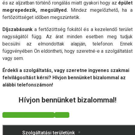
és az aljzatban történő rongálás miatt gyakori hogy az
épület
megrepedezik, megsüllyed.
Mindez megelőzhető, ha a
fertőzöttséget időben megszüntetik.
Díjszabásunk
a fertőzöttség fokától és a kezelendő terület
nagyságától függ. Az árat minden esetben meg tudjuk
becsülni az elmondottak alapján, telefonon. Ennek
függvényében Ön eldöntheti, hogy szeretné-e a szolgáltatást
vagy sem.
Érdekli a szolgáltatás, vagy szeretne ingyenes szakmai
felvilágosítást kérni? Hívjon bennünket bizalommal az
alábbi telefonszámon!
Hívjon bennünket bizalommal!
HÍVÁS +36 30 740 6350
Vissza