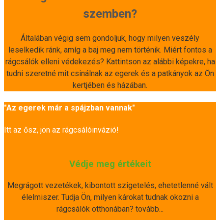
szemben?
Általában végig sem gondoljuk, hogy milyen veszély
leselkedik ránk, amíg a baj meg nem történik. Miért fontos a
rágcsálók elleni védekezés? Kattintson az alábbi képekre, ha
tudni szeretné mit csinálnak az egerek és a patkányok az Ön
kertjében és házában.
"Az egerek már a spájzban vannak"
Itt az ősz, jön az rágcsálóinvázió!
Védje meg értékeit
Megrágott vezetékek, kibontott szigetelés, ehetetlenné vált
élelmiszer. Tudja Ön, milyen károkat tudnak okozni a
rágcsálók otthonában? tovább...