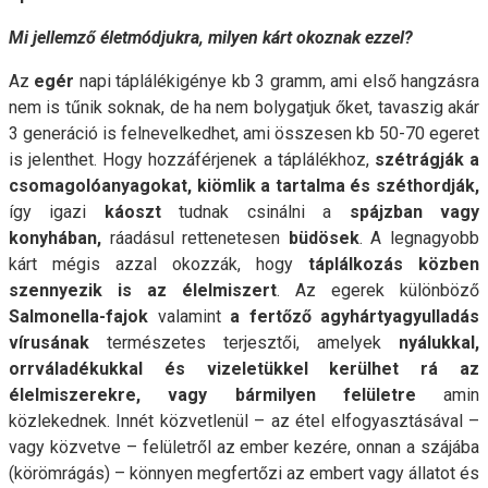
Mi jellemző életmódjukra, milyen kárt okoznak ezzel?
Az
egér
napi táplálékigénye kb 3 gramm, ami első hangzásra
nem is tűnik soknak, de ha nem bolygatjuk őket, tavaszig akár
3 generáció is felnevelkedhet, ami összesen kb 50-70 egeret
is jelenthet. Hogy hozzáférjenek a táplálékhoz,
szétrágják a
csomagolóanyagokat, kiömlik a tartalma és széthordják,
így igazi
káoszt
tudnak csinálni a
spájzban vagy
konyhában,
ráadásul rettenetesen
büdösek
. A legnagyobb
kárt mégis azzal okozzák, hogy
táplálkozás közben
szennyezik is az élelmiszert
. Az egerek különböző
Salmonella-fajok
valamint
a fertőző agyhártyagyulladás
vírusának
természetes terjesztői, amelyek
nyálukkal,
orrváladékukkal és vizeletükkel kerülhet rá az
élelmiszerekre, vagy bármilyen felületre
amin
közlekednek. Innét közvetlenül – az étel elfogyasztásával –
vagy közvetve – felületről az ember kezére, onnan a szájába
(körömrágás) – könnyen megfertőzi az embert vagy állatot és