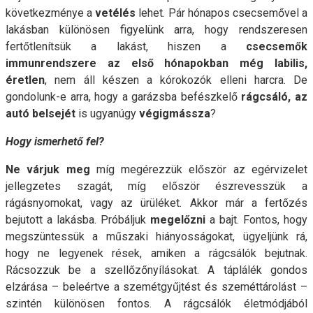
következménye a
vetélés
lehet. Pár hónapos csecsemővel a
lakásban különösen figyelünk arra, hogy rendszeresen
fertőtlenítsük a lakást, hiszen a
csecsemők
immunrendszere az első hónapokban még labilis,
éretlen
, nem áll készen a kórokozók elleni harcra. De
gondolunk-e arra, hogy a garázsba befészkelő
rágcsáló, az
autó belsejét
is ugyanúgy
végigmássza
?
Hogy ismerhető fel?
Ne várjuk meg
míg megérezzük először az egérvizelet
jellegzetes szagát, míg először észrevesszük a
rágásnyomokat, vagy az ürüléket. Akkor már a fertőzés
bejutott a lakásba. Próbáljuk
megelőzni
a bajt. Fontos, hogy
megszüntessük a műszaki hiányosságokat, ügyeljünk rá,
hogy ne legyenek rések, amiken a rágcsálók bejutnak.
Rácsozzuk be a szellőzőnyílásokat. A táplálék gondos
elzárása – beleértve a szemétgyűjtést és szeméttárolást –
szintén különösen fontos. A rágcsálók életmódjából