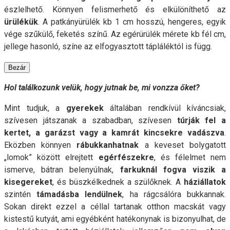
észlelhető. Könnyen felismerhető és elkülöníthető az
ürülékük
. A patkányürülék kb 1 cm hosszú, hengeres, egyik
vége szűkülő, feketés színű. Az egérürülék mérete kb fél cm,
jellege hasonló, színe az elfogyasztott tápláléktól is függ.
Bezár
Hol találkozunk velük, hogy jutnak be, mi vonzza őket?
Mint tudjuk, a
gyerekek
általában rendkívül kíváncsiak,
szívesen játszanak a szabadban, szívesen
túrják fel a
kertet, a garázst vagy a kamrát
kincsekre vadászva
.
Eközben könnyen
rábukkanhatnak
a keveset bolygatott
„lomok” között elrejtett
egérfészekre
, és félelmet nem
ismerve, bátran belenyúlnak,
farkuknál fogva viszik a
kisegereket
, és büszkélkednek a szülőknek. A
háziállatok
szintén
támadásba lendülnek
, ha rágcsálóra bukkannak.
Sokan direkt ezzel a céllal tartanak otthon macskát vagy
kistestű kutyát, ami egyébként hatékonynak is bizonyulhat, de