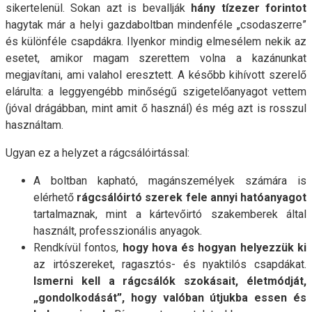
sikertelenül. Sokan azt is bevallják
hány tízezer forintot
hagytak már a helyi gazdaboltban mindenféle „csodaszerre”
és különféle csapdákra. Ilyenkor mindig elmesélem nekik az
esetet, amikor magam szerettem volna a kazánunkat
megjavítani, ami valahol eresztett. A később kihívott szerelő
elárulta: a leggyengébb minőségű szigetelőanyagot vettem
(jóval drágábban, mint amit ő használ) és még azt is rosszul
használtam.
Ugyan ez a helyzet a rágcsálóirtással:
A boltban kapható, magánszemélyek számára is
elérhető
rágcsálóirtó szerek fele annyi hatóanyagot
tartalmaznak, mint a kártevőirtó szakemberek által
használt, professzionális anyagok.
Rendkívül fontos,
hogy hova és hogyan helyezzük ki
az irtószereket, ragasztós- és nyaktilós csapdákat.
I
smerni kell a rágcsálók szokásait, életmódját,
„gondolkodását”, hogy valóban útjukba essen és