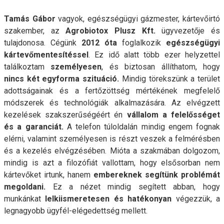
Tamás Gábor
vagyok, egészségügyi gázmester, kártevőirtó
szakember, az
Agrobiotox Plusz Kft.
ügyvezetője és
tulajdonosa. Cégünk
2012 óta
foglalkozik
egészségügyi
kártevőmentesítéssel
. Ez idő alatt több ezer helyzettel
találkoztam
személyesen
, és biztosan állíthatom, hogy
nincs két egyforma szituáció.
Mindig törekszünk a terület
adottságainak és a fertőzöttség mértékének megfelelő
módszerek és technológiák alkalmazására. Az elvégzett
kezelések szakszerűségéért én
vállalom a felelősséget
és a garanciát.
A telefon túloldalán mindig engem fognak
elérni, valamint személyesen is részt veszek a felmérésben
és a kezelés elvégzésében. Mióta a szakmában dolgozom,
mindig is azt a filozófiát vallottam, hogy elsősorban nem
kártevőket irtunk, hanem
embereknek segítünk problémát
megoldani.
Ez a nézet mindig segített abban, hogy
munkánkat
lelkiismeretesen és hatékonyan
végezzük, a
legnagyobb ügyfél-elégedettség mellett.