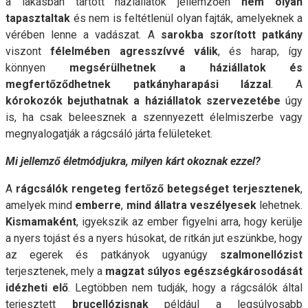
a lakásban tartott háziállatok jellemzően
nem olyan
tapasztaltak
és nem is feltétlenül olyan fajták, amelyeknek a
vérében lenne a vadászat. A
sarokba szorított patkány
viszont
félelmében agresszívvé válik
, és harap, így
könnyen
megsérülhetnek a háziállatok és
megfertőződhetnek patkányharapási lázzal
. A
kórokozók bejuthatnak a háziállatok szervezetébe
úgy
is, ha csak beleesznek a szennyezett élelmiszerbe vagy
megnyalogatják a rágcsáló járta felületeket.
Mi jellemző életmódjukra, milyen kárt okoznak ezzel?
A
rágcsálók rengeteg fertőző betegséget terjesztenek
,
amelyek mind
emberre
,
mind állatra veszélyesek
lehetnek.
Kismamaként
, igyekszik az ember figyelni arra, hogy kerülje
a nyers tojást és a nyers húsokat, de ritkán jut eszünkbe, hogy
az egerek és patkányok ugyanúgy
szalmonellózist
terjesztenek, mely a
magzat súlyos egészségkárosodását
idézheti elő
. Legtöbben nem tudják, hogy a rágcsálók által
terjesztett
brucellózisnak
például a legsúlyosabb