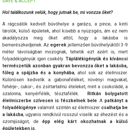
SAVE & ACCEPT
Hol találkozunk velük, hogy jutnak be, mi vonzza őket?
A rágcsálók kedvelt búvóhelye a garázs, a pince, a kinti
tárolók, külső épületek, ahol kisebb a nyüzsgés, ám ez nem
akadályozza meg őket attól, hogy a lakásba is
bemerészkedjenek. Az
egerek
jellemzően búvóhelyüktől 3-9
méter távolságban mozognak, tehetik ezt azért is, mert
folyadékigényük igen csekély.
Táplálékigényük és kíváncsi
természetük azonban gyakran bevonzza őket a lakásba,
főleg a spájzba és a konyhába
, ahol sok az élelmiszer.
Különösen kedvelik a gabonaféléket, növényi magvakat,
fehérje-, cukor-, és zsírtartalmú ételeket, mint a csokoládé, a
szalonna, kenyérfélék, tésztafélék.
Ritkán bolygatott
élelmiszerbe szívesen is fészkelnek bele
. A
patkányt a
folyadékigénye
valamint szintén az élelmiszer
csalhatja be
a lakásba
, ugyanis rendkívül rosszul viselik az éhezést és a
szomjúságot, de
épp elég kárt okozhatnak a külső
épületekben is.