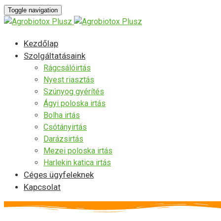
Toggle navigation
Kezdőlap
Szolgáltatásaink
Rágcsálóirtás
Nyest riasztás
Szúnyog gyérítés
Ágyi poloska irtás
Bolha irtás
Csótányirtás
Darázsirtás
Mezei poloska irtás
Harlekin katica irtás
Céges ügyfeleknek
Kapcsolat