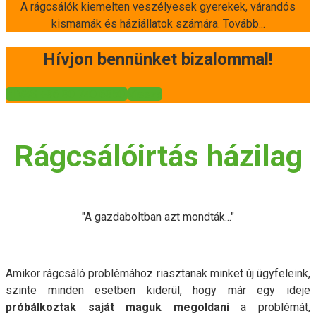
A rágcsálók kiemelten veszélyesek gyerekek, várandós
kismamák és háziállatok számára. Tovább...
Hívjon bennünket bizalommal!
HÍVÁS +36 30 740 6350
Vissza
Rágcsálóirtás házilag
"A gazdaboltban azt mondták..."
Amikor rágcsáló problémához riasztanak minket új ügyfeleink,
szinte minden esetben kiderül, hogy már egy ideje
próbálkoztak saját maguk megoldani
a problémát,