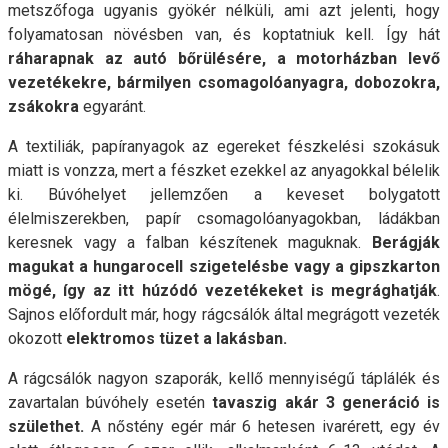
metszőfoga ugyanis gyökér nélküli, ami azt jelenti, hogy
folyamatosan növésben van, és koptatniuk kell. Így hát
ráharapnak
az autó bőrülésére, a motorházban levő
vezetékekre, bármilyen csomagolóanyagra, dobozokra,
zsákokra
egyaránt.
A textiliák, papíranyagok az egereket fészkelési szokásuk
miatt is vonzza, mert a fészket ezekkel az anyagokkal bélelik
ki. Búvóhelyet jellemzően a keveset bolygatott
élelmiszerekben
, papír csomagolóanyagokban, ládákban
keresnek vagy a falban készítenek maguknak.
Berágják
magukat a hungarocell szigetelés
be vagy a gipszkarton
mögé, így az itt húzódó vezetékeket is megrághatják
.
Sajnos előfordult már, hogy rágcsálók által megrágott vezeték
okozott
elektromos tüzet a lakásban.
A rágcsálók nagyon szaporák, kellő mennyiségű táplálék és
zavartalan búvóhely esetén
tavaszig akár 3 generáció is
születhet.
A nőstény egér már 6 hetesen ivarérett, egy év