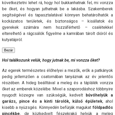
következtetni lehet rá, hogy hol bukkanhatnak fel, mi vonzza
be őket, és hogyan juthatnak be a lakásba. Szakemberek
segítségével és tapasztalatával könnyen behatárolhatók a
kockázatos területek, és biztonságos – kisállatok és
gyerekek számára nem hozzáférhető – csalétekkel
elterelhető a rágcsálók figyelme a kamrában tárolt dióról és
kutyatápról.
Bezár
Hol találkozunk velük, hogy jutnak be, mi vonzza őket?
Az egerek természetes élőhelyei a mezők, erők a patkányok
pedig jellemzően a csatornában tanyáznak az év jelentős
részében. A hideg beálltával a meleg és a táplálék vonzza
őket az emberek közelébe. Mivel a szaporodáshoz többnyire
nyugodt közegre van szükségük, kedvelt
búvóhelyük a
garázs, pince és a kinti tárolók, külső épületek
, ahol
kisebb a nyüzsgés. Könnyedén befúrják magukat
földpadlós
pincékbe
, de közkedvelt fészekrakó helyük a meleg