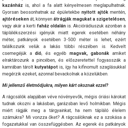
kazánház
is, ahol a fa alatt kényelmesen meglapulhatnak.
Gyorsan beosonhatnak az épületekbe
nyitott ajtók
mentén,
ajtóréseken
át, könnyen
átrágják magukat a szigetelésen
,
vagy akár a kerti
faház oldalán
is. Akciórádiuszuk azonban a
táplálékszerzési igényük miatt egerek esetében néhány
méter, patkányok esetében 3-500 méter is lehet, ezért
találkozunk velük a lakás többi részében is. Ke
dvelt
csemegéjük a
dió
, és egyéb
magvak, gabonák
amiket
elraktározunk a pincében, és előszeretettel fogyasszák a
kamrában tárolt
kutyatápot
is, így ha kifinomult szaglásukkal
megérzik ezeket, azonnal bevackolnak a közelükben.
Mi jellemző életmódjukra, milyen kárt okoznak ezzel?
A rágcsálók alapjában véve növényevők, mégis óriási károkat
tudnak okozni a lakásban, garázsban levő holmikban. Mégis
miért rágják meg a tárgyainkat, ha nem tápláló élelem
számukra? Mi vonzza őket? A rágcsálóknak ez a szokása a
fogazatukkal van összefüggésben. Az egerek és patkányok