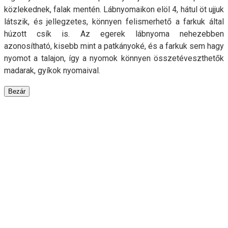
közlekednek, falak mentén. Lábnyomaikon elöl 4, hátul öt ujjuk
látszik, és jellegzetes, könnyen felismerhető a farkuk által
húzott csík is. Az egerek lábnyoma nehezebben
azonosítható, kisebb mint a patkányoké, és a farkuk sem hagy
nyomot a talajon, így a nyomok könnyen összetéveszthetők
madarak, gyíkok nyomaival.
Bezár